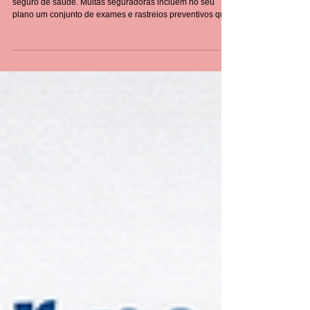
Exames Preventivos que o
Seguro de Saúde Costuma Cobrir
A prevenção é uma das maiores vantagens de ter um
seguro de saúde. Muitas seguradoras incluem no seu
plano um conjunto de exames e rastreios preventivos que
ajudam a detetar doenças numa fase inicial — quando são
mais fáceis de tratar e quando os custos associados ao
diagnóstico e tratamento são muito menores. Neste artigo,
explicamos os principais exames preventivos
normalmente cobertos pelos seguros de saúde em
Portugal e porque são tão importantes para manter uma
boa quali