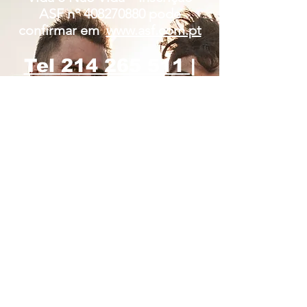
ASF nº
408270880
pode
confirmar em
www.asf.com.pt
Tel
214 265 511
|
218 215 200
A Aktion Master Mediação de Seguros ,
com NIF
508378702
informa que os dados
pessoais que solicita ao longo dos seus
questionários e formulários são
necessários para podermos identificá-lo e
contactá-lo, para que possamos
esclarecer as suas questões e pedidos
relativos a contratação de seguros.
A Aktion informa que, os dados pessoais
fornecidos são recolhidos e incluídos na
sua base de dados, sendo tratados para
as finalidades acima descritas.
Em qualquer momento, e em cumprimento
do estabelecido na Lei nº 67/98 - Lei da