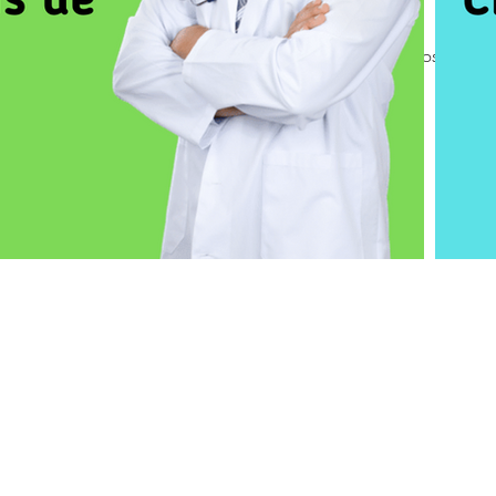
resas
TVDE
Soluções Especializadas
Condomínios
Blo
g