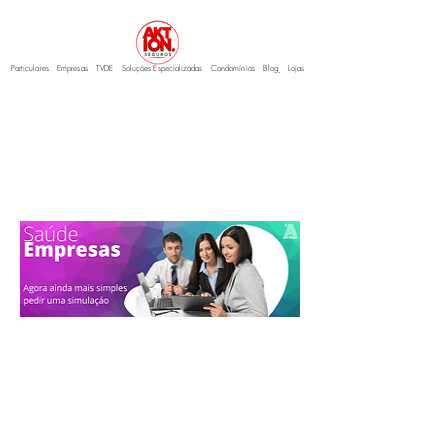
Particulares
Empresas
TVDE
Soluções Especializadas
Condomínios
Blo
g
Lojas