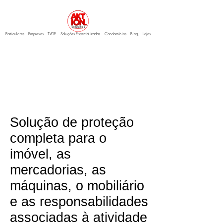
Particulares
Empresas
TVDE
Soluções Especializadas
Condomínios
Blo
g
Lojas
Solução de proteção
completa para o
imóvel, as
mercadorias, as
máquinas, o mobiliário
e as responsabilidades
associadas à atividade