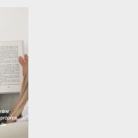
ntrar
 próprios
 de