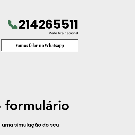
📞
214265511
Rede fixa nacional
Vamos falar no Whatsapp
 formulário
 formulário
e uma simulação do seu