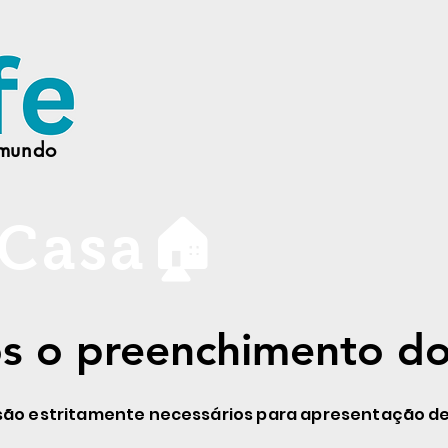
 mundo
 Casa🏠
 o preenchimento do
 o preenchimento do
r são estritamente necessários para apresentação d