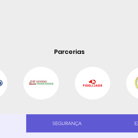
Parcerias
A
SEGURANÇA
E