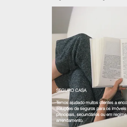
SEGURO CASA
Temos ajudado muitos clientes a enco
soluções de seguros para os imóveis
principais, secundários ou em regime
arrendamento.