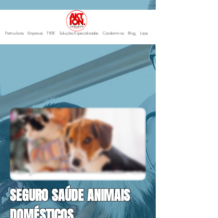
Particulares
Empresas
TVDE
Soluções Especializadas
Condomínios
Blo
g
Lojas
SEGURO SAÚDE ANIMAIS
DOMÉSTICOS