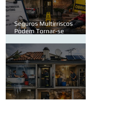
Seguros Multirriscos
Podem Tornar-se
Obrigatórios? O Que Muda
para os Proprietários
As 10 Situações Mais
Comuns de Sinistros em
Condomínios — e Como