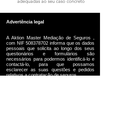
adequadas ao seu caso concreto
Advertência legal
A Aktion Master Mediação de Seguros ,
com NIF
508378702
informa que os dados
pessoais que solicita ao longo dos seus
questionários e formulários são
necessários para podermos identificá-lo e
contactá-lo, para que possamos
esclarecer as suas questões e pedidos
relativos a contratação de seguros.
A Aktion informa que, os dados pessoais
fornecidos são recolhidos e incluídos na
sua base de dados, sendo tratados para as
finalidades acima descritas.
Em qualquer momento, e em cumprimento
do estabelecido na Lei nº 67/98 - Lei da
Proteção de Dados Pessoais, de 26 de
Outubro, o titular dos dados poderá
exercer os direitos de acesso, retificação,
cancelamento e eliminação dos seus