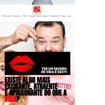
Particulares
Empresas
TVDE
Soluções Especializadas
Condomínios
Blo
g
Lojas
EXISTE ALGO MAIS
EXCITANTE, ATRAENTE
E APAIXONANTE DO QUE A
VIDA
?