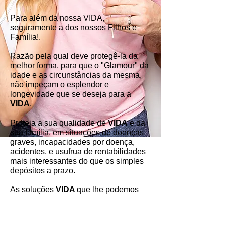
Para além da nossa VIDA,
seguramente a dos nossos Filhos e
Família!.
Razão pela qual deve protegê-la da
melhor forma, para que o "Glamour" da
idade e as circunstâncias da mesma,
não impeçam o esplendor e
longevidade que se deseja para a
VIDA
.
Proteja a sua qualidade de
VIDA
e da
sua família, em situações de doenças
graves, incapacidades por doença,
acidentes, e usufrua de rentabilidades
mais interessantes do que os simples
depósitos a prazo.
As soluções
VIDA
que lhe podemos
dar a conhecer vão mudar a sua
VIDA
para melhor