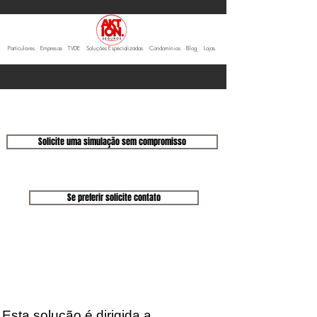
Particulares
Empresas
TVDE
Soluções Especializadas
Condomínios
Blo
g
Lojas
Solicite uma simulação sem compromisso
Se preferir solicite contato
Esta solução é dirigida a