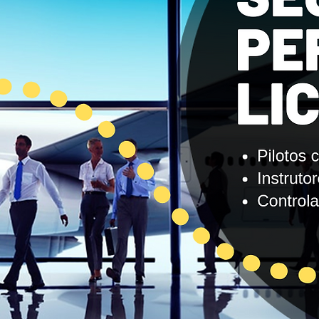
resas
TVDE
Soluções Especializadas
Condomínios
Blo
g