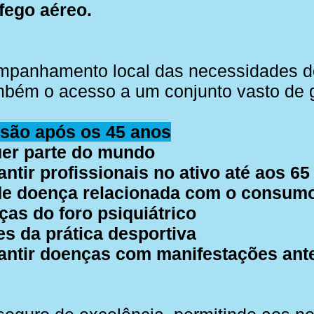
fego aéreo.
panhamento local das necessidades do
ambém o acesso a um conjunto vasto de g
esão após os 45 anos
er parte do mundo
antir profissionais no ativo até aos 6
e doença relacionada com o consumo
as do foro psiquiátrico
s da prática desportiva
antir doenças com manifestações ante