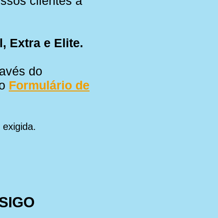
ssos clientes a
 Extra e Elite.
ravés do
so
Formulário de
 exigida.
SIGO