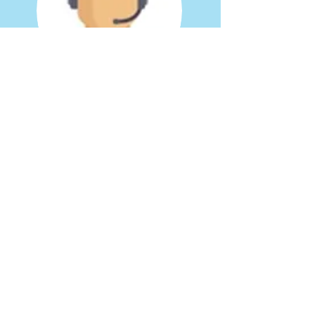
218 215
200
duarte.car
doso@akt
on.pt