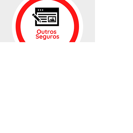
www.apoioaocontabilista.pt
é
um serviço da AKTION
MASTER MEDIAÇÃO DE
SEGUROS LDA
Agente de Seguros Ramos
Vida e Não Vida – Inscrição
ASF nº
408270880
pode
confirmar em
www.asf.com.pt
A Aktion Master Mediação de Seguros ,